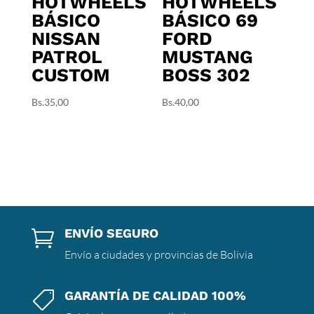
HOTWHEELS
HOTWHEELS
BÁSICO
BÁSICO 69
NISSAN
FORD
PATROL
MUSTANG
CUSTOM
BOSS 302
Bs.
35,00
Bs.
40,00
ENVÍO SEGURO

Envío a ciudades y provincias de Bolivia
GARANTÍA DE CALIDAD 100%
