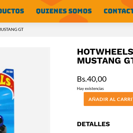
DUCTOS
QUIENES SOMOS
CONTAC
MUSTANG GT
HOTWHEELS 
MUSTANG G
Bs.
40,00
Hay existencias
AÑADIR AL CARR
HOTWHEELS
BÁSICO
CUSTOM
18
DETALLES
FORD