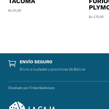
TACOMA
FURIO
PLYM
Bs.
45,00
Bs.
170,00
ENVÍO SEGURO

Envío a ciudades y provincias de Bolivia
Diseñado por Fridel Baldiviezo