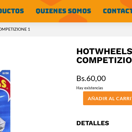
DUCTOS
QUIENES SOMOS
CONTAC
OMPETIZIONE 1
HOTWHEELS 
COMPETIZIO
Bs.
60,00
Hay existencias
AÑADIR AL CARR
HOTWHEELS
BÁSICO
FERRARI
365
DETALLES
GTB