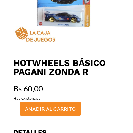
HOTWHEELS BÁSICO
PAGANI ZONDA R
Bs.
60,00
Hay existencias
AÑADIR AL CARRITO
HOTWHEELS
BÁSICO
PAGANI
DETALLES
ZONDA