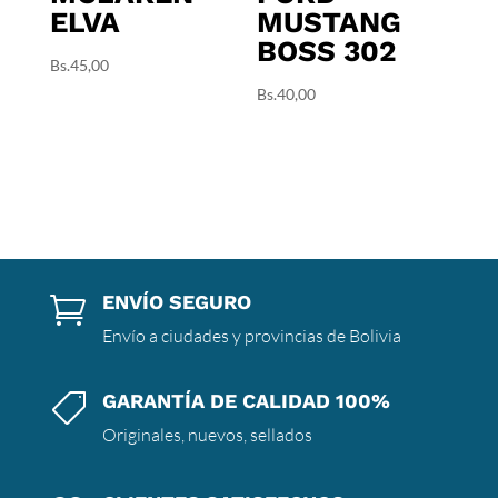
ELVA
MUSTANG
BOSS 302
Bs.
45,00
Bs.
40,00
ENVÍO SEGURO

Envío a ciudades y provincias de Bolivia
GARANTÍA DE CALIDAD 100%

Originales, nuevos, sellados