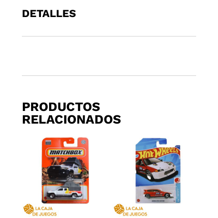
NISSAN
DETALLES
PATROL
CUSTOM
2
cantidad
PRODUCTOS
RELACIONADOS