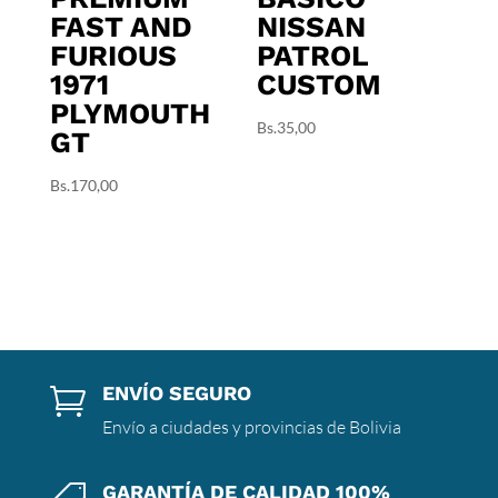
FAST AND
NISSAN
FURIOUS
PATROL
1971
CUSTOM
PLYMOUTH
Bs.
35,00
GT
Bs.
170,00
ENVÍO SEGURO

Envío a ciudades y provincias de Bolivia
GARANTÍA DE CALIDAD 100%