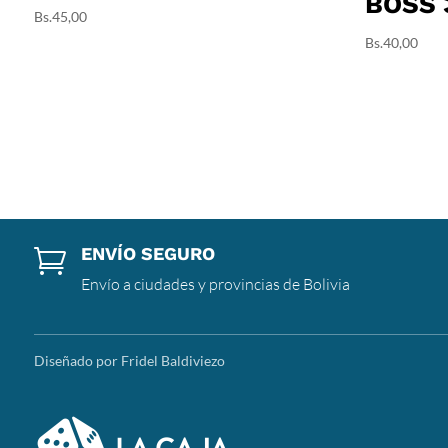
BOSS 
Bs.
45,00
Bs.
40,00
ENVÍO SEGURO

Envío a ciudades y provincias de Bolivia
Diseñado por Fridel Baldiviezo