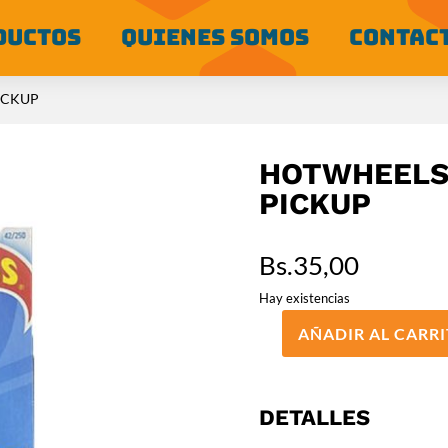
DUCTOS
QUIENES SOMOS
CONTAC
ICKUP
HOTWHEELS
PICKUP
Bs.
35,00
Hay existencias
AÑADIR AL CARR
HOTWHEELS
BÁSICO
VOLKSWAGEN
T2
DETALLES
PICKUP