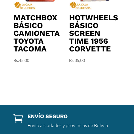
MATCHBOX
HOTWHEELS
BÁSICO
BÁSICO
CAMIONETA
SCREEN
TOYOTA
TIME 1956
TACOMA
CORVETTE
Bs.
45,00
Bs.
35,00
ENVÍO SEGURO

Envío a ciudades y provincias de Bolivia