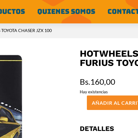
DUCTOS
QUIENES SOMOS
CONTAC
 TOYOTA CHASER JZX 100
HOTWHEELS
FURIUS TOY
Bs.
160,00
Hay existencias
AÑADIR AL CARR
HOTWHEELS
PREMIUM
FAST
AND
DETALLES
FURIUS