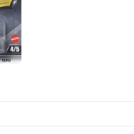
TOYOTA
CHASER
JZX
100
cantidad