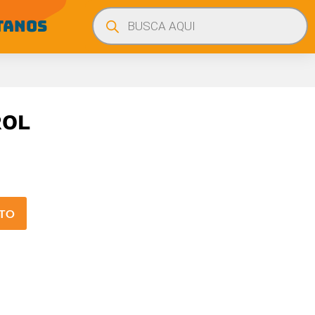
Búsqueda
de
TANOS
productos
ROL
ITO