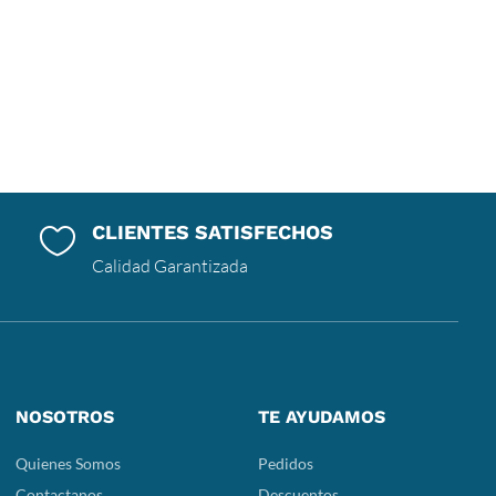
original
actual
era:
es:
Bs.330,00.
Bs.285,00.
CLIENTES SATISFECHOS

Calidad Garantizada
NOSOTROS
TE AYUDAMOS
Quienes Somos
Pedidos
Contactanos
Descuentos