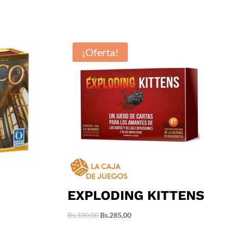
¡Oferta!
EXPLODING KITTENS
El
El
Bs.
330,00
Bs.
285,00
precio
precio