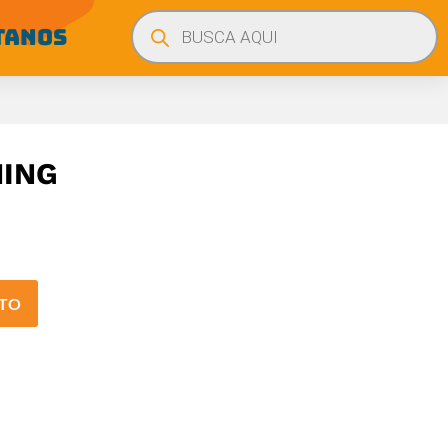
Búsqueda
de
TANOS
productos
ING
ITO