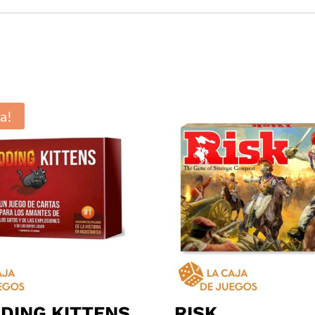
a!
DING KITTENS
RISK