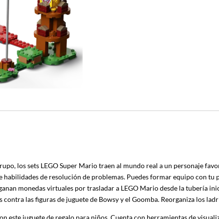
rupo, los sets LEGO Super Mario traen al mundo real a un personaje favorit
de habilidades de resolución de problemas. Puedes formar equipo con tu p
s ganan monedas virtuales por trasladar a LEGO Mario desde la tubería ini
 contra las figuras de juguete de Bowsy y el Goomba. Reorganiza los ladri
este juguete de regalo para niños. Cuenta con herramientas de visualiza