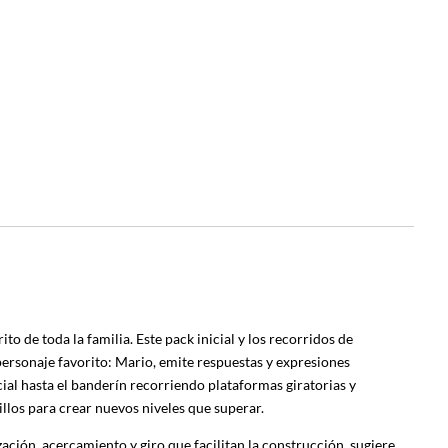
o de toda la familia. Este pack inicial y los recorridos de
ersonaje favorito: Mario, emite respuestas y expresiones
cial hasta el banderín recorriendo plataformas giratorias y
llos para crear nuevos niveles que superar.
ción, acercamiento y giro que facilitan la construcción, sugiere