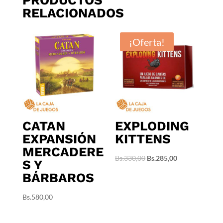
RELACIONADOS
¡Oferta!
CATAN
EXPLODING
EXPANSIÓN
KITTENS
MERCADERE
El
El
Bs.
330,00
Bs.
285,00
S Y
precio
precio
BÁRBAROS
original
actual
era:
es:
Bs.
580,00
Bs.330,00.
Bs.285,00.