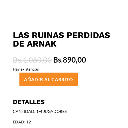
LAS RUINAS PERDIDAS
DE ARNAK
El
El
Bs.
1.060,00
Bs.
890,00
precio
precio
Hay existencias
original
actual
era:
es:
AÑADIR AL CARRITO
LAS
Bs.1.060,00.
Bs.890,00.
RUINAS
PERDIDAS
DETALLES
DE
ARNAK
CANTIDAD: 1-4 JUGADORES
cantidad
EDAD: 12+